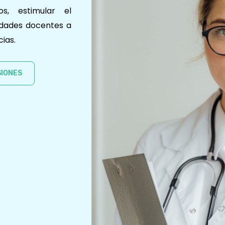
os, estimular el
vidades docentes a
cias.
IONES