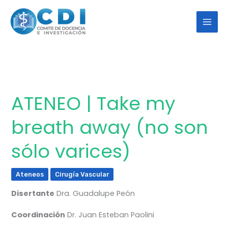
Ir
al
contenido
ATENEO | Take my
ATENEO
|
breath away (no son
Take
my
sólo varices)
breath
away
Ateneos
Cirugía Vascular
(no
Disertante
Dra. Guadalupe Peón
son
sólo
Coordinación
Dr. Juan Esteban Paolini
varices)