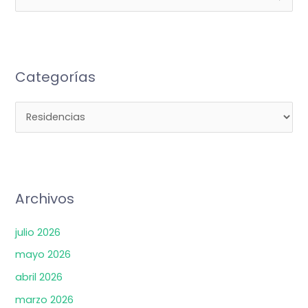
o
b
g
o
u
r
e
r
o
s
í
a
k
c
a
m
Categorías
a
s
r
p
o
r
:
Archivos
julio 2026
mayo 2026
abril 2026
marzo 2026